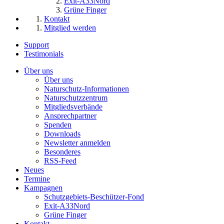
Exit-A33Nord
Grüne Finger
Kontakt
Mitglied werden
Support
Testimonials
Über uns
Über uns
Naturschutz-Informationen
Naturschutzzentrum
Mitgliedsverbände
Ansprechpartner
Spenden
Downloads
Newsletter anmelden
Besonderes
RSS-Feed
Neues
Termine
Kampagnen
Schutzgebiets-Beschützer-Fond
Exit-A33Nord
Grüne Finger
Kontakt