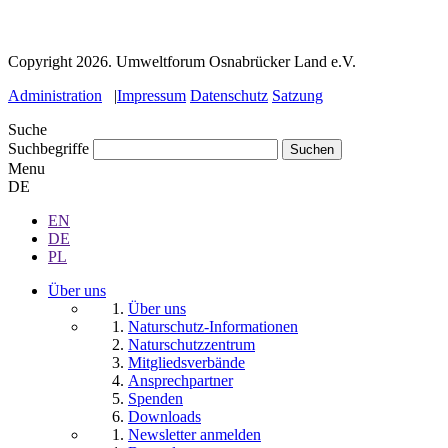
Copyright 2026.
Umweltforum Osnabrücker Land e.V.
Administration
|
Impressum
Datenschutz
Satzung
Suche
Suchbegriffe
Menu
DE
EN
DE
PL
Über uns
Über uns
Naturschutz-Informationen
Naturschutzzentrum
Mitgliedsverbände
Ansprechpartner
Spenden
Downloads
Newsletter anmelden