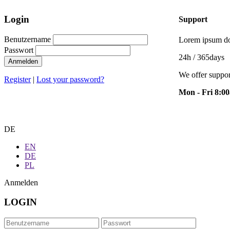
Login
Support
Benutzername
Lorem ipsum dol
Passwort
24h
/ 365days
Anmelden
We offer suppor
Register
|
Lost your password?
Mon - Fri 8:0
DE
EN
DE
PL
Anmelden
LOGIN