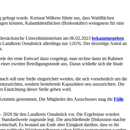
gefragt wurde. Kreisrat Wilkens führte aus, dass Waldflächen
ngen können, Kalamitätenflächen (Borkenkäfer) wenigstens für eine
 niedersächsische Umweltministerium am 06.02.2023
bekanntgegeben
Landkreis Osnabrück allerdings nur 1,01%. Der derzeitige Anteil an
s.
rde der erste Entwurf dazu vorgelegt, man rechne dann im Rahmen
einer zweiten Beteiligungsrunde aus. Daran schließe sich die finale
h soll eine Stelle eingerichtet werden, die sich vornehmlich um die
r einzurichten, sondern bestehende Kapazitäten neu auszurichten. Die
n Einrichtung dieser Stelle geben wird.
Kenntnis genommen. Die Mitglieder des Ausschusses mag die
Fülle
 – 2020 für den Landkreis Osnabrück vor. Die Ergebnisse wurden
en Standardwerte zugrunde legt. Die anschließende Diskussion machte
irtschaft. Es bestand am Ende aber Einigkeit darüber, dass es für
ndern politische Weichenstellungen schon früher vorgenommen werden