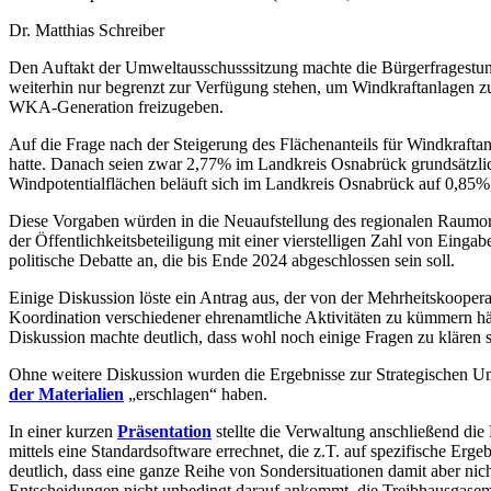
Dr. Matthias Schreiber
Den Auftakt der Umweltausschusssitzung machte die Bürgerfragestund
weiterhin nur begrenzt zur Verfügung stehen, um Windkraftanlagen z
WKA-Generation freizugeben.
Auf die Frage nach der Steigerung des Flächenanteils für Windkrafta
hatte. Danach seien zwar 2,77% im Landkreis Osnabrück grundsätzlic
Windpotentialflächen beläuft sich im Landkreis Osnabrück auf 0,85%, 
Diese Vorgaben würden in die Neuaufstellung des regionalen Raumo
der Öffentlichkeitsbeteiligung mit einer vierstelligen Zahl von Eing
politische Debatte an, die bis Ende 2024 abgeschlossen sein soll.
Einige Diskussion löste ein Antrag aus, der von der Mehrheitskooper
Koordination verschiedener ehrenamtliche Aktivitäten zu kümmern hätt
Diskussion machte deutlich, dass wohl noch einige Fragen zu klären s
Ohne weitere Diskussion wurden die Ergebnisse zur Strategischen
der Materialien
„erschlagen“ haben.
In einer kurzen
Präsentation
stellte die Verwaltung anschließend di
mittels eine Standardsoftware errechnet, die z.T. auf spezifische E
deutlich, dass eine ganze Reihe von Sondersituationen damit aber nich
Entscheidungen nicht unbedingt darauf ankommt, die Treibhausgasemi