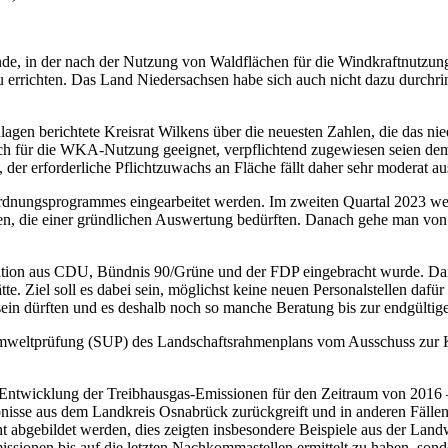
e, in der nach der Nutzung von Waldflächen für die Windkraftnutzung 
u errichten. Das Land Niedersachsen habe sich auch nicht dazu durchri
nlagen berichtete Kreisrat Wilkens über die neuesten Zahlen, die das
h für die WKA-Nutzung geeignet, verpflichtend zugewiesen seien dem 
der erforderliche Pflichtzuwachs an Fläche fällt daher sehr moderat au
rdnungsprogrammes eingearbeitet werden. Im zweiten Quartal 2023 we
aben, die einer gründlichen Auswertung bedürften. Danach gehe man von 
ation aus CDU, Bündnis 90/Grüne und der FDP eingebracht wurde. Danac
e. Ziel soll es dabei sein, möglichst keine neuen Personalstellen dafü
ein dürften und es deshalb noch so manche Beratung bis zur endgültige
 Umweltprüfung (SUP) des Landschaftsrahmenplans vom Ausschuss zur 
e Entwicklung der Treibhausgas-Emissionen für den Zeitraum von 2016
rgebnisse aus dem Landkreis Osnabrück zurückgreift und in anderen Fäll
t abgebildet werden, dies zeigten insbesondere Beispiele aus der Landw
ssionen bis auf die letzten Nachkommastellen ermittelt zu haben, so