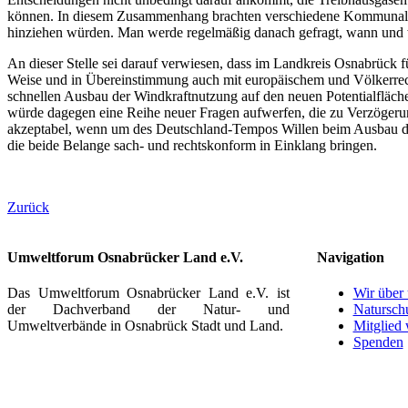
können. In diesem Zusammenhang brachten verschiedene Kommunalpol
hinziehen würden. Man werde regelmäßig danach gefragt, wann und 
An dieser Stelle sei darauf verwiesen, dass im Landkreis Osnabrück f
Weise und in Übereinstimmung auch mit europäischem und Völkerrecht
schnellen Ausbau der Windkraftnutzung auf den neuen Potentialfläch
würde dagegen eine Reihe neuer Fragen aufwerfen, die zu Verzögerun
akzeptabel, wenn um des Deutschland-Tempos Willen beim Ausbau der 
die beide Belange sach- und rechtskonform in Einklang bringen.
Zurück
Umweltforum Osnabrücker Land e.V.
Navigation
Das Umweltforum Osnabrücker Land e.V. ist
Wir über
der Dachverband der Natur- und
Natursch
Umweltverbände in Osnabrück Stadt und Land.
Mitglied
Spenden