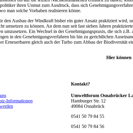
itiker ihren Unmut zum Ausdruck, dass sich Genehmigungsverfahren z
wo man solche Vorhaben realisieren könne.
ür den Ausbau der Windkraft bisher ein guter Ansatz praktiziert wird, 
 umsetzen zu können. An dem nun seit fast sieben Jahren praktizierte
en umzusetzen. Ein Wechsel in der Genehmigungspraxis, die sich z.B. 
gen in den Genehmigungsverfahren bis hin zu gerichtlichen Auseinande
Erneuerbaren gleich auch der Turbo zum Abbau der Biodiversität einge
Hier können 
Kontakt?
 uns
Umweltforum Osnabrücker La
utz-Informationen
Hamburger Str. 12
 werden
49084 Osnabrück
0541 50 79 84 55
0541 50 79 84 56