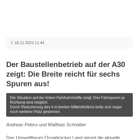
Menu
Login
Benutzername
18.11.2023 11:44
Passwort
Der Baustellenbetrieb auf der A30
zeigt: Die Breite reicht für sechs
Spuren aus!
Anmelden
Die Situation auf der linken Fahrbahnhälfte zeigt: Drei Fahrspuren je
Richtung sind möglich.
Durch Reduzierung des 4 m breiten Mittelstreifens ließe sich sogar
noch weiterer Platz gewinnen.
Register
|
Lost your password?
Andreas Peters und Matthias Schreiber
Support
Das Umweltforum Osnabrücker Land nimmt die aktuelle