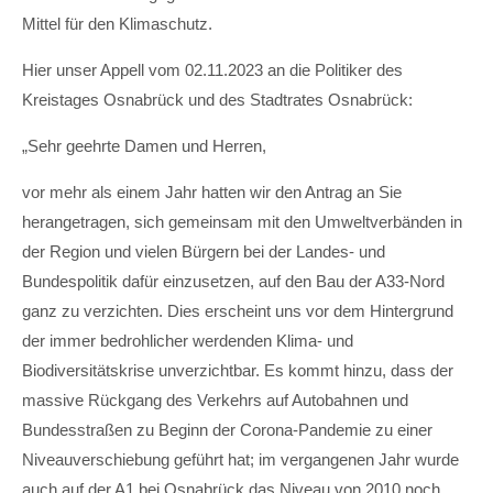
Mittel für den Klimaschutz.
Drop us a line
info@yourdomain.com
Hier unser Appell vom 02.11.2023 an die Politiker des
Kreistages Osnabrück und des Stadtrates Osnabrück:
About us
„Sehr geehrte Damen und Herren,
Lorem ipsum dolor sit amet, consectetuer
adipiscing elit.
vor mehr als einem Jahr hatten wir den Antrag an Sie
Aenean commodo ligula eget dolor. Aenean massa.
herangetragen, sich gemeinsam mit den Umweltverbänden in
Cum sociis natoque penatibus et magnis dis parturient
der Region und vielen Bürgern bei der Landes- und
montes, nascetur ridiculus mus. Donec quam felis,
Bundespolitik dafür einzusetzen, auf den Bau der A33-Nord
ultricies nec.
ganz zu verzichten. Dies erscheint uns vor dem Hintergrund
der immer bedrohlicher werdenden Klima- und
Biodiversitätskrise unverzichtbar. Es kommt hinzu, dass der
massive Rückgang des Verkehrs auf Autobahnen und
Bundesstraßen zu Beginn der Corona-Pandemie zu einer
Niveauverschiebung geführt hat; im vergangenen Jahr wurde
auch auf der A1 bei Osnabrück das Niveau von 2010 noch