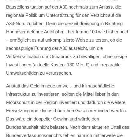
Lorem ipsum dolor sit amet:
Baustellensituation auf der A30 nochmals zum Anlass, die
regionale Politik um Unterstützung für den Verzicht auf die
24h
A33-Nord zu bitten. Denn die derzeit dreispurig in Richtung
/ 365days
Hannover geführte Autobahn – bei Tempo 100 wie bisher auch
– ermöglicht es auf unkomplizierte Weise zu testen, ob die
sechsspurige Führung der A30 ausreicht, um die
Verkehrssituation um Osnabrück zu bewältigen, ohne riesige
We offer support for our customers
Mon - Fri 8:00am - 5:00pm
(GMT +1)
Investitionen (aktuelle Kosten: 180 MIo. €) und irreparable
Umweltschäden zu verursachen.
Get in touch
Anstatt das Geld in neue umwelt- und klimaschädliche
Cybersteel Inc.
Infrastruktur zu investieren, sollten die Mittel lieber in den
376-293 City Road, Suite 600
Moorschutz in der Region investiert und dadurch die weitere
San Francisco, CA 94102
Freisetzung von klimaschädlichen Gasen verhindert werden.
Das wäre ein doppelter Gewinn und würde den
Have any questions?
Bundeshaushalt nicht belasten. Nach dem aktuellen Urteil des
+44 1234 567 890
Bundesverfassungsgerichts fehlen nämlich mittlerweile die