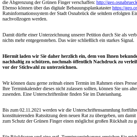
die Abgrenzung der Grünen Finger verschaffen:
http://geo.osnabruec
Ebenso können über das digitale Bebauungsplankataster
https://geo.
Ratsinformationssystem der Stadt Osnabrück die seitdem erfolgten Ein
nachvollzogen werden.
Damit dürfte einer Unterzeichnung unserer Petition durch Sie als ve
nichts mehr entgegenstehen. Das wäre schließlich ein starkes Signal.
Hiermit laden wir Sie daher herzlich ein, dem von Ihnen bekun
nachhaltig zu schützen, nochmals öffentlich Nachdruck zu verlei
vor der Stichwahl zu unterzeichnen.
Wir können dazu gerne zeitnah einen Termin im Rahmen eines Presseg
Ihre Terminkalender dieses nicht zulassen sollten, können Sie uns alte
zusenden. Eine Unterschriftenliste finden Sie im Dateianhang.
Bis zum 02.11.2021 werden wir die Unterschriftensammlung fortfüh
konstituierenden Ratssitzung dem neuen Rat zu übergeben, um dami
zum Schutz der Grünen Finger einen möglichst großen Rückhalt zu g
Für Rückfragen und eine evtl. Terminvereinbarung erreichen Sie mic