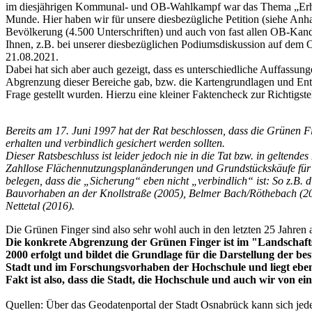
im diesjährigen Kommunal- und OB-Wahlkampf war das Thema „Erhal
Munde. Hier haben wir für unsere diesbezügliche Petition (siehe Anha
Bevölkerung (4.500 Unterschriften) und auch von fast allen OB-Kand
Ihnen, z.B. bei unserer diesbezüglichen Podiumsdiskussion auf dem
21.08.2021.
Dabei hat sich aber auch gezeigt, dass es unterschiedliche Auffassun
Abgrenzung dieser Bereiche gab, bzw. die Kartengrundlagen und Entw
Frage gestellt wurden. Hierzu eine kleiner Faktencheck zur Richtigste
Bereits am 17. Juni 1997 hat der Rat beschlossen, dass die Grünen 
erhalten und verbindlich gesichert werden sollten.
Dieser Ratsbeschluss ist leider jedoch nie in die Tat bzw. in geltende
Zahllose Flächennutzungsplanänderungen und Grundstückskäufe für
belegen, dass die „Sicherung“ eben nicht „verbindlich“ ist: So z.B
Bauvorhaben an der Knollstraße (2005), Belmer Bach/Röthebach (2
Nettetal (2016).
Die Grünen Finger sind also sehr wohl auch in den letzten 25 Jahren 
Die konkrete Abgrenzung der Grünen Finger ist im "Landschaft
2000 erfolgt und bildet die Grundlage für die Darstellung der b
Stadt und im Forschungsvorhaben der Hochschule und liegt eben
Fakt ist also, dass die Stadt, die Hochschule und auch wir von e
Quellen: Über das Geodatenportal der Stadt Osnabrück kann sich jede/r