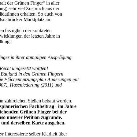
t der Grünen Finger“ in aller
ng) sehr viel Zuspruch aus der
idatInnen erhalten. So auch von
 Osnabrücker Marktplatz am
gen bezüglich der konkreten
icklungen der letzten Jahre in
llung:
Finger in ihrer damaligen Ausprägung
s Recht umgesetzt worden!
 Bauland in den Grünen Fingern
. die Flächennutzungsplan-Änderungen mit
007), Haseniederung (2011) und
an zahlreichen Stellen bebaut worden.
splanerischen Fachbeitrag" im Jahre
estehenden Grünen Finger bei der
so unserer Petition zugrunde.
in und derselben Karte ausgehen.
 Interessierte selber Klarheit über