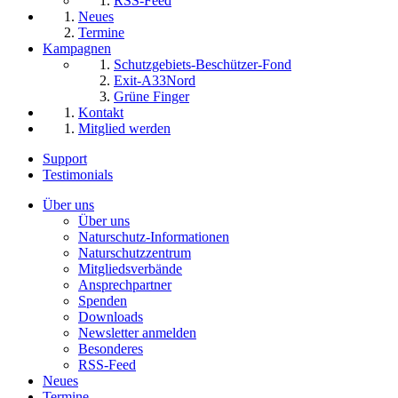
RSS-Feed
Neues
Termine
Kampagnen
Schutzgebiets-Beschützer-Fond
Exit-A33Nord
Grüne Finger
Kontakt
Mitglied werden
Support
Testimonials
Über uns
Über uns
Naturschutz-Informationen
Naturschutzzentrum
Mitgliedsverbände
Ansprechpartner
Spenden
Downloads
Newsletter anmelden
Besonderes
RSS-Feed
Neues
Termine