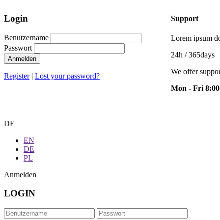
Login
Support
Benutzername
Lorem ipsum dol
Passwort
24h
/ 365days
Anmelden
We offer suppor
Register
|
Lost your password?
Mon - Fri 8:0
DE
EN
DE
PL
Anmelden
LOGIN