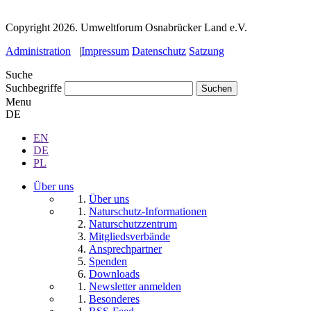
Copyright 2026.
Umweltforum Osnabrücker Land e.V.
Administration
|
Impressum
Datenschutz
Satzung
Suche
Suchbegriffe
Menu
DE
EN
DE
PL
Über uns
Über uns
Naturschutz-Informationen
Naturschutzzentrum
Mitgliedsverbände
Ansprechpartner
Spenden
Downloads
Newsletter anmelden
Besonderes