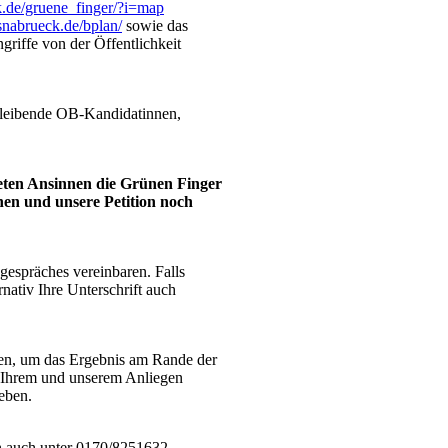
k.de/gruene_finger/?i=map
osnabrueck.de/bplan/
sowie das
griffe von der Öffentlichkeit
rbleibende OB-Kandidatinnen,
deten Ansinnen die Grünen Finger
hen und unsere Petition noch
espräches vereinbaren. Falls
rnativ Ihre Unterschrift auch
ren, um das Ergebnis am Rande der
t Ihrem und unserem Anliegen
eben.
h auch unter 0170/8251632.