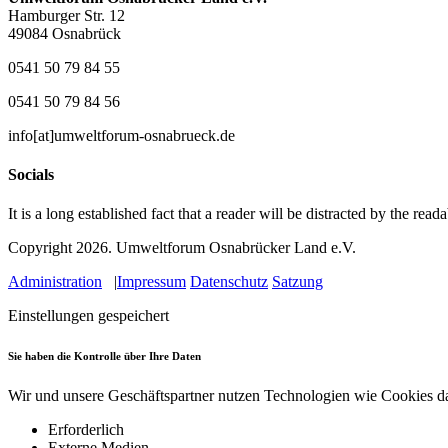
Hamburger Str. 12
49084 Osnabrück
0541 50 79 84 55
0541 50 79 84 56
info[at]umweltforum-osnabrueck.de
Socials
It is a long established fact that a reader will be distracted by the read
Copyright 2026.
Umweltforum Osnabrücker Land e.V.
Administration
|
Impressum
Datenschutz
Satzung
Einstellungen gespeichert
Sie haben die Kontrolle über Ihre Daten
Wir und unsere Geschäftspartner nutzen Technologien wie Cookies d
Erforderlich
Externe Medien