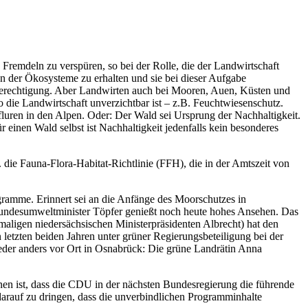
 Fremdeln zu verspüren, so bei der Rolle, die der Landwirtschaft
n der Ökosysteme zu erhalten und sie bei dieser Aufgabe
 Berechtigung. Aber Landwirten auch bei Mooren, Auen, Küsten und
die Landwirtschaft unverzichtbar ist – z.B. Feuchtwiesenschutz.
fluren in den Alpen. Oder: Der Wald sei Ursprung der Nachhaltigkeit.
r einen Wald selbst ist Nachhaltigkeit jedenfalls kein besonderes
die Fauna-Flora-Habitat-Richtlinie (FFH), die in der Amtszeit von
gramme. Erinnert sei an die Anfänge des Moorschutzes in
 Bundesumweltminister Töpfer genießt noch heute hohes Ansehen. Das
aligen niedersächsischen Ministerpräsidenten Albrecht) hat den
letzten beiden Jahren unter grüner Regierungsbeteiligung bei der
ieder anders vor Ort in Osnabrück: Die grüne Landrätin Anna
nen ist, dass die CDU in der nächsten Bundesregierung die führende
 darauf zu dringen, dass die unverbindlichen Programminhalte