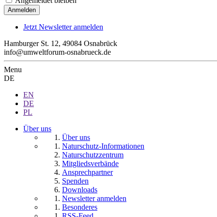
Angemeldet bleiben
Jetzt Newsletter anmelden
Hamburger St. 12, 49084 Osnabrück
info@umweltforum-osnabrueck.de
Menu
DE
EN
DE
PL
Über uns
Über uns
Naturschutz-Informationen
Naturschutzzentrum
Mitgliedsverbände
Ansprechpartner
Spenden
Downloads
Newsletter anmelden
Besonderes
RSS-Feed