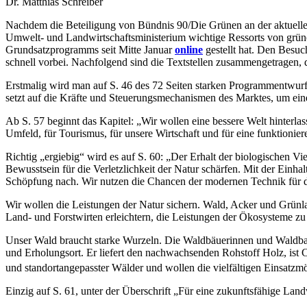
Dr. Matthias Schreiber
Nachdem die Beteiligung von Bündnis 90/Die Grünen an der aktuellen 
Umwelt- und Landwirtschaftsministerium wichtige Ressorts von grünen 
Grundsatzprogramms seit Mitte Januar
online
gestellt hat. Den Besu
schnell vorbei. Nachfolgend sind die Textstellen zusammengetragen, 
Erstmalig wird man auf S. 46 des 72 Seiten starken Programmentwurfs 
setzt auf die Kräfte und Steuerungsmechanismen des Marktes, um e
Ab S. 57 beginnt das Kapitel: „Wir wollen eine bessere Welt hinterlas
Umfeld, für Tourismus, für unsere Wirtschaft und für eine funktionie
Richtig „ergiebig“ wird es auf S. 60: „Der Erhalt der biologischen 
Bewusstsein für die Verletzlichkeit der Natur schärfen. Mit der Ei
Schöpfung nach. Wir nutzen die Chancen der modernen Technik für de
Wir wollen die Leistungen der Natur sichern. Wald, Acker und Grünla
Land- und Forstwirten erleichtern, die Leistungen der Ökosysteme zu 
Unser Wald braucht starke Wurzeln. Die Waldbäuerinnen und Waldbau
und Erholungsort. Er liefert den nachwachsenden Rohstoff Holz, ist
und standortangepasster Wälder und wollen die vielfältigen Einsatzm
Einzig auf S. 61, unter der Überschrift „Für eine zukunftsfähige Lan