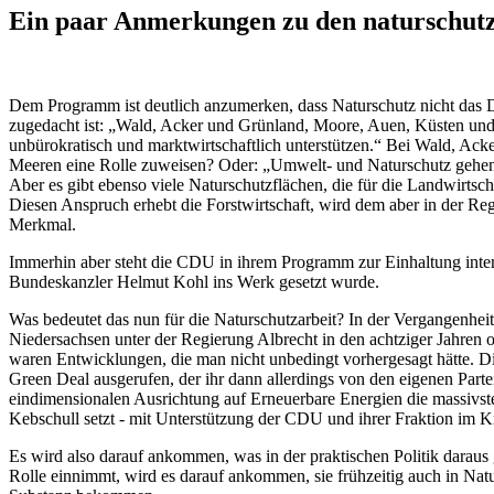
Ein paar Anmerkungen zu den naturschutz
Dem Programm ist deutlich anzumerken, dass Naturschutz nicht das Ding
zugedacht ist: „Wald, Acker und Grünland, Moore, Auen, Küsten und 
unbürokratisch und marktwirtschaftlich unterstützen.“ Bei Wald, Ac
Meeren eine Rolle zuweisen? Oder: „Umwelt- und Naturschutz gehen n
Aber es gibt ebenso viele Naturschutzflächen, die für die Landwirtsc
Diesen Anspruch erhebt die Forstwirtschaft, wird dem aber in der Regel
Merkmal.
Immerhin aber steht die CDU in ihrem Programm zur Einhaltung intern
Bundeskanzler Helmut Kohl ins Werk gesetzt wurde.
Was bedeutet das nun für die Naturschutzarbeit? In der Vergangenhe
Niedersachsen unter der Regierung Albrecht in den achtziger Jahre
waren Entwicklungen, die man nicht unbedingt vorhergesagt hätte. D
Green Deal ausgerufen, der ihr dann allerdings von den eigenen Part
eindimensionalen Ausrichtung auf Erneuerbare Energien die massivste
Kebschull setzt - mit Unterstützung der CDU und ihrer Fraktion im Kr
Es wird also darauf ankommen, was in der praktischen Politik daraus
Rolle einnimmt, wird es darauf ankommen, sie frühzeitig auch in Natu