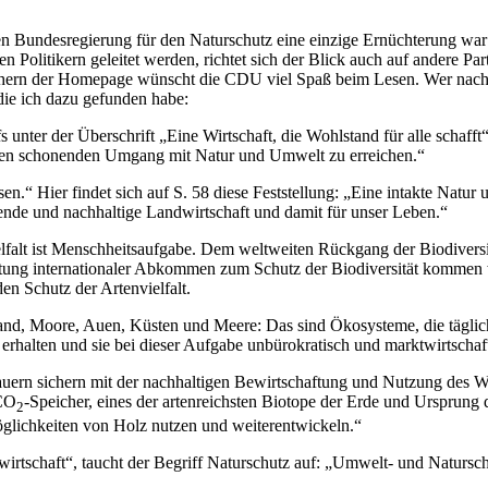
Bundesregierung für den Naturschutz eine einzige Ernüchterung war und
Politikern geleitet werden, richtet sich der Blick auch auf andere Par
chern der Homepage wünscht die CDU viel Spaß beim Lesen. Wer nach 
die ich dazu gefunden habe:
unter der Überschrift „Eine Wirtschaft, die Wohlstand für alle schafft“
inen schonenden Umgang mit Natur und Umwelt zu erreichen.“
sen.“ Hier findet sich auf S. 58 diese Feststellung: „Eine intakte Natu
rende und nachhaltige Landwirtschaft und damit für unser Leben.“
Vielfalt ist Menschheitsaufgabe. Dem weltweiten Rückgang der Biodivers
nhaltung internationaler Abkommen zum Schutz der Biodiversität kommen
n Schutz der Artenvielfalt.
nd, Moore, Auen, Küsten und Meere: Das sind Ökosysteme, die täglich 
erhalten und sie bei dieser Aufgabe unbürokratisch und marktwirtschaft
ern sichern mit der nachhaltigen Bewirtschaftung und Nutzung des Wa
 CO
-Speicher, eines der artenreichsten Biotope der Erde und Ursprung
2
öglichkeiten von Holz nutzen und weiterentwickeln.“
dwirtschaft“, taucht der Begriff Naturschutz auf: „Umwelt- und Natursc