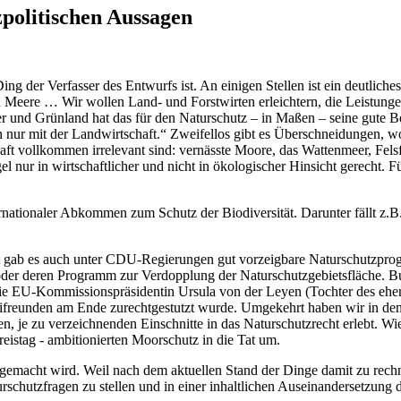
politischen Aussagen
 der Verfasser des Entwurfs ist. An einigen Stellen ist ein deutliches
Meere … Wir wollen Land- und Forstwirten erleichtern, die Leistunge
ker und Grünland hat das für den Naturschutz – in Maßen – seine gute
ur mit der Landwirtschaft.“ Zweifellos gibt es Überschneidungen, wo 
haft vollkommen irrelevant sind: vernässte Moore, das Wattenmeer, Fels
 nur in wirtschaftlicher und nicht in ökologischer Hinsicht gerecht. Fü
ationaler Abkommen zum Schutz der Biodiversität. Darunter fällt z.B. 
it gab es auch unter CDU-Regierungen gut vorzeigbare Naturschutzpro
n oder deren Programm zur Verdopplung der Naturschutzgebietsfläche.
ie EU-Kommissionspräsidentin Ursula von der Leyen (Tochter des ehem
eifreunden am Ende zurechtgestutzt wurde. Umgekehrt haben wir in den 
n, je zu verzeichnenden Einschnitte in das Naturschutzrecht erlebt. W
eistag - ambitionierten Moorschutz in die Tat um.
 gemacht wird. Weil nach dem aktuellen Stand der Dinge damit zu rech
rschutzfragen zu stellen und in einer inhaltlichen Auseinandersetzung