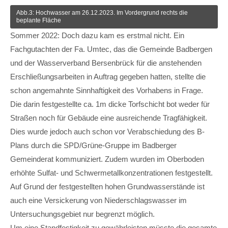
Abb.3: Hochwasser am 26.12.2023. Im Vordergrund rechts die
beplante Fläche
Sommer 2022: Doch dazu kam es erstmal nicht. Ein
Fachgutachten der Fa. Umtec, das die Gemeinde Badbergen
und der Wasserverband Bersenbrück für die anstehenden
Erschließungsarbeiten in Auftrag gegeben hatten, stellte die
schon angemahnte Sinnhaftigkeit des Vorhabens in Frage.
Die darin festgestellte ca. 1m dicke Torfschicht bot weder für
Straßen noch für Gebäude eine ausreichende Tragfähigkeit.
Dies wurde jedoch auch schon vor Verabschiedung des B-
Plans durch die SPD/Grüne-Gruppe im Badberger
Gemeinderat kommuniziert. Zudem wurden im Oberboden
erhöhte Sulfat- und Schwermetallkonzentrationen festgestellt.
Auf Grund der festgestellten hohen Grundwasserstände ist
auch eine Versickerung von Niederschlagswasser im
Untersuchungsgebiet nur begrenzt möglich.
Um eine Standfestigkeit zu gewährleisten müsste die gesamte