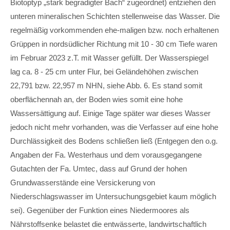
Biotoptyp „stark begradigter Bach“ zugeordnet) entziehen den
unteren mineralischen Schichten stellenweise das Wasser. Die
regelmäßig vorkommenden ehe-maligen bzw. noch erhaltenen
Grüppen in nordsüdlicher Richtung mit 10 - 30 cm Tiefe waren
im Februar 2023 z.T. mit Wasser gefüllt. Der Wasserspiegel
lag ca. 8 - 25 cm unter Flur, bei Geländehöhen zwischen
22,791 bzw. 22,957 m NHN, siehe Abb. 6. Es stand somit
oberflächennah an, der Boden wies somit eine hohe
Wassersättigung auf. Einige Tage später war dieses Wasser
jedoch nicht mehr vorhanden, was die Verfasser auf eine hohe
Durchlässigkeit des Bodens schließen ließ (Entgegen den o.g.
Angaben der Fa. Westerhaus und dem vorausgegangene
Gutachten der Fa. Umtec, dass auf Grund der hohen
Grundwasserstände eine Versickerung von
Niederschlagswasser im Untersuchungsgebiet kaum möglich
sei). Gegenüber der Funktion eines Niedermoores als
Nährstoffsenke belastet die entwässerte, landwirtschaftlich