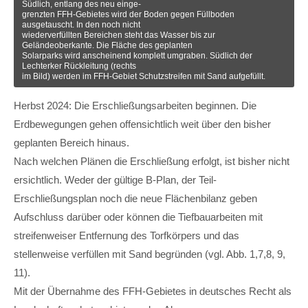
Südlich, entlang des neu einge-
grenzten FFH-Gebietes wird der Boden gegen Füllboden
ausgetauscht. In den noch nicht
wiederverfüllten Bereichen steht das Wasser bis zur
Geländeoberkante. Die Fläche des geplanten
Solarparks wird anscheinend komplett umgraben. Südlich der
Lechterker Rückleitung (rechts
im Bild) werden im FFH-Gebiet Schutzstreifen mit Sand aufgefüllt.
Herbst 2024: Die Erschließungsarbeiten beginnen. Die
Erdbewegungen gehen offensichtlich weit über den bisher
geplanten Bereich hinaus.
Nach welchen Plänen die Erschließung erfolgt, ist bisher nicht
ersichtlich. Weder der gültige B-Plan, der Teil-
Erschließungsplan noch die neue Flächenbilanz geben
Aufschluss darüber oder können die Tiefbauarbeiten mit
streifenweiser Entfernung des Torfkörpers und das
stellenweise verfüllen mit Sand begründen (vgl. Abb. 1,7,8, 9,
11).
Mit der Übernahme des FFH-Gebietes in deutsches Recht als