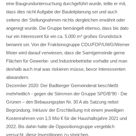
eine Baugrunduntersuchung durchgeführt wurde, teilte er mit,
Drop us a line
dass dies nicht Aufgabe der Bauleitplanung sei und auch
info@yourdomain.com
seitens der Stellungnahmen nichts dergleichen erwähnt oder
About us
angeregt wurde. Die Gruppe bemängelt ebenso, dass bis dato
nur ein Interessent für ein ca. 5.000 m² großes Grundstück
Lorem ipsum dolor sit amet, consectetuer
benannt sei. Von der Fraktionsgruppe CDU/FDP/UWG/Werner
adipiscing elit.
Meier wird darauf verwiesen, dass die Samtgemeinde gerne
Aenean commodo ligula eget dolor. Aenean massa.
Flächen für Gewerbe- und Industriebetriebe vorhalte und man
Cum sociis natoque penatibus et magnis dis parturient
deshalb auch mal was riskieren müsse, bevor Interessenten
montes, nascetur ridiculus mus. Donec quam felis,
abwandern.
ultricies nec.
Dezember 2020: Der Badberger Gemeinderat beschließt
mehrheitlich - gegen die Stimmen der Gruppe SPD/B’90 - Die
Grünen – den Bebauungsplan Nr. 30 A als Satzung nebst
Begründung. Inklusiv der Erschließung mit einem jeweiligen
Kostenrahmen von 1,5 Mio € für die Haushaltsjahre 2021 und
2022. Bis dahin hatte die Oppositionsgruppe vergeblich
versucht, diese Investitionen zu streichen.