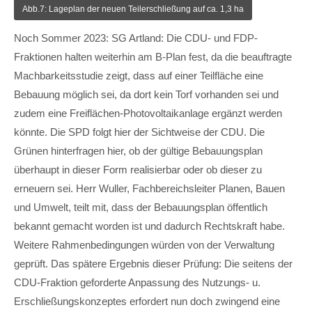
Abb.7: Lageplan der neuen Teilerschließung auf ca. 1,3 ha
Noch Sommer 2023: SG Artland: Die CDU- und FDP-
Fraktionen halten weiterhin am B-Plan fest, da die beauftragte
Machbarkeitsstudie zeigt, dass auf einer Teilfläche eine
Bebauung möglich sei, da dort kein Torf vorhanden sei und
zudem eine Freiflächen-Photovoltaikanlage ergänzt werden
könnte. Die SPD folgt hier der Sichtweise der CDU. Die
Grünen hinterfragen hier, ob der gültige Bebauungsplan
überhaupt in dieser Form realisierbar oder ob dieser zu
erneuern sei. Herr Wuller, Fachbereichsleiter Planen, Bauen
und Umwelt, teilt mit, dass der Bebauungsplan öffentlich
bekannt gemacht worden ist und dadurch Rechtskraft habe.
Weitere Rahmenbedingungen würden von der Verwaltung
geprüft. Das spätere Ergebnis dieser Prüfung: Die seitens der
CDU-Fraktion geforderte Anpassung des Nutzungs- u.
Erschließungskonzeptes erfordert nun doch zwingend eine