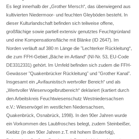
Es liegt innerhalb der „Grother Mersch“, das überwiegend aus
kultivierten Niedermoor- und feuchten Gleyböden besteht. In
dieser Kulturlandschaft befinden sich teilweise offene,
großflächige sowie partiell extensiv genutztes Feuchtgrünland
und eine Kompensationsfläche mit Blänke (ID 2647). Im
Norden verläuft auf 380 m Länge die "Lechterker Rückleitung“,
die zum FFH-Gebiet „Bäche im Artland“ (NI-Nr. 53, EU-Code
DE3312331) gehört. Im Umfeld befinden sich zudem die FFH-
Gewässer "Quakenbrücker Rückleitung" und "Grother Kanal".
Insgesamt ein „Avifaunistisch wertvoller Bereich“ und als
„Wertvoller Wiesenvogelbrutbereich“ deklariert (kartiert durch
den Arbeitskreis Feuchtwiesenschutz Westniedersachsen
e.V.: Wiesenvögel im westlichen Niedersachsen,
Quakenbrück, Osnabrück, 1998). In den 90er Jahren wurde
ein Vorkommen des Laubfrosches belegt, zudem Steinbeißer,
Kiebitz (in den 90er Jahren z.T. mit hohem Bruterfolg),