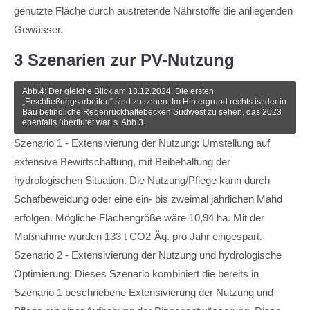
genutzte Fläche durch austretende Nährstoffe die anliegenden
Gewässer.
3 Szenarien zur PV-Nutzung
Abb.4: Der gleiche Blick am 13.12.2024. Die ersten
„Erschließungsarbeiten“ sind zu sehen. Im Hintergrund rechts ist der in
Bau befindliche Regenrückhaltebecken Südwest zu sehen, das 2023
ebenfalls überflutet war. s. Abb.3.
Szenario 1 - Extensivierung der Nutzung: Umstellung auf
extensive Bewirtschaftung, mit Beibehaltung der
hydrologischen Situation. Die Nutzung/Pflege kann durch
Schafbeweidung oder eine ein- bis zweimal jährlichen Mahd
erfolgen. Mögliche Flächengröße wäre 10,94 ha. Mit der
Maßnahme würden 133 t CO2-Äq. pro Jahr eingespart.
Szenario 2 - Extensivierung der Nutzung und hydrologische
Optimierung: Dieses Szenario kombiniert die bereits in
Szenario 1 beschriebene Extensivierung der Nutzung und