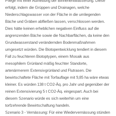
Pflege mit einer Aufhebung der Binnenentwässerung. Diese
erfolgt, indem die Grüppen und Drainagen, welche
Niederschlagswasser von der Fläche in die umliegenden
Bäche und Gräben abfließen lassen, verschlossen werden.
Dies hätte keinen erheblichen negativen Einfluss auf die
angrenzenden Bäche sowie die Nachbarflächen, da keine den
Grundwasserstand verändernden Bodenmaßnahmen
umgesetzt würden. Die Biotopentwicklung tendiert in diesem
Fall zu feuchteren Biotoptypen, einem Mosaik aus
mesophilem Grünland mäßig feuchter Standorte,
artenärmerem Extensivgrünland und Flutrasen. Die
bewirtschaftete Fläche mit Torfauflage mit 9,85 ha wäre etwas
kleiner. Es würden 138 t CO2-Äq. pro Jahr und gegenüber der
reinen Extensivierung 5 t CO2-Äq. eingespart. Auch bei
diesem Szenario würde es sich weiterhin um eine
torfzehrende Bewirtschaftung handeln.
Szenario 3 - Vernässung: Für eine Wiedervernässung stünden