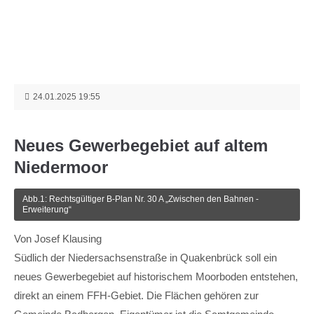
Menu
Login
Benutzername
24.01.2025 19:55
Passwort
Neues Gewerbegebiet auf altem
Niedermoor
Abb.1: Rechtsgültiger B-Plan Nr. 30 A „Zwischen den Bahnen -
Erweiterung“
Anmelden
Von Josef Klausing
Register
|
Lost your password?
Südlich der Niedersachsenstraße in Quakenbrück soll ein
neues Gewerbegebiet auf historischem Moorboden entstehen,
Support
direkt an einem FFH-Gebiet. Die Flächen gehören zur