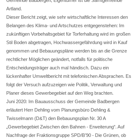
Lorem ipsum dolor sit amet:
Gemeinde Badbergen, Eigentümer ist die Samtgemeinde
Artland.
Dieser Bericht zeigt, wie sehr wirtschaftliche Interessen den
24h
Belangen des Klima- und Artschutzes entgegenstehen: Im
/ 365days
zukünftigen Vorbehaltsgebiet für Torferhaltung wird im großen
Stil Boden abgetragen, Hochwassergefährdung wird in Kauf
genommen und Bebauungspläne werden bis an die Grenze
rechtlicher Möglichen geändert, notfalls für politische
We offer support for our customers
Mon - Fri 8:00am - 5:00pm
(GMT +1)
Entscheidungsträger auch mal händisch. Dazu ein
lückenhafter Umweltbericht mit telefonischen Absprachen. Es
Get in touch
folgt der Versuch aufzuzeigen wie Politik, Verwaltung und
Cybersteel Inc.
Planer dieses Gewerbegebiet auf den Weg brachten.
376-293 City Road, Suite 600
Juni 2020: Im Bauausschuss der Gemeinde Badbergen
San Francisco, CA 94102
erläutert Herr Dehling vom Planungsbüro Dehling &
Twisselmann (D&T) den Bebauungsplan Nr. 30 A
Have any questions?
„Gewerbegebiet Zwischen den Bahnen - Erweiterung“. Auf
+44 1234 567 890
Nachfrage der Fraktionsgruppe SPD/B’90 - Die Grünen, ob