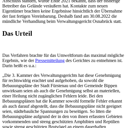
Abschluss standen, wurde Ende 2021 bekannt, dass der bisherige
Betreiber das Gelände veräußern hat. Kontakte zum neuen
Eigentümer brachten keine Ergebnisse hinsichtlich der Übernahme
der fast fertigen Vereinbarung. Deshalb fand am 30.08.2022 die
mündliche Verhandlung beim Verwaltungsgericht Osnabrück statt.
Das Urteil
Das Verfahren brachte für das Umweltforum das maximal mögliche
Ergebnis, wie der
Pressemitteilung
des Gerichtes zu entnehmen ist.
Darin heißt es u.a.:
„Die 3. Kammer des Verwaltungsgerichts hat diese Genehmigung
für rechtswidrig erachtet und aufgehoben, da sowohl die
Bebauungspläne der Stadt Fürstenau und der Gemeinde Bippen
unwirksam seien als auch die Genehmigung selbst an materiellen,
einer Heilung nicht zugänglichen Fehlern leide. Bei den
Bebauungsplänen hat die Kammer sowohl formelle Fehler erkannt
als auch darauf abgestellt, dass die Bebauungspläne nicht geeignet
seien, städtebauliche Spannungen zu beseitigen. So litten die
Bebauungspläne aufgrund der in den von ihnen erfassten Gebieten
vorkommenden und streng geschützten Amphibien und Reptilien
sowie streng geschützten Brutvögel an einem dauerhaften