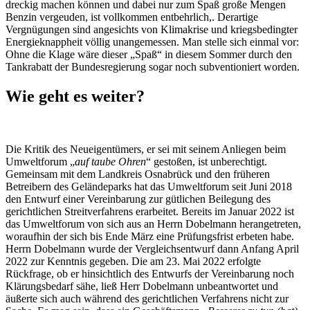
dreckig machen können und dabei nur zum Spaß große Mengen
Benzin vergeuden, ist vollkommen entbehrlich,. Derartige
Vergnügungen sind angesichts von Klimakrise und kriegsbedingter
Energieknappheit völlig unangemessen. Man stelle sich einmal vor:
Ohne die Klage wäre dieser „Spaß“ in diesem Sommer durch den
Tankrabatt der Bundesregierung sogar noch subventioniert worden.
Wie geht es weiter?
Die Kritik des Neueigentümers, er sei mit seinem Anliegen beim
Umweltforum „
auf taube Ohren
“ gestoßen, ist unberechtigt.
Gemeinsam mit dem Landkreis Osnabrück und den früheren
Betreibern des Geländeparks hat das Umweltforum seit Juni 2018
den Entwurf einer Vereinbarung zur gütlichen Beilegung des
gerichtlichen Streitverfahrens erarbeitet. Bereits im Januar 2022 ist
das Umweltforum von sich aus an Herrn Dobelmann herangetreten,
woraufhin der sich bis Ende März eine Prüfungsfrist erbeten habe.
Herrn Dobelmann wurde der Vergleichsentwurf dann Anfang April
2022 zur Kenntnis gegeben. Die am 23. Mai 2022 erfolgte
Rückfrage, ob er hinsichtlich des Entwurfs der Vereinbarung noch
Klärungsbedarf sähe, ließ Herr Dobelmann unbeantwortet und
äußerte sich auch während des gerichtlichen Verfahrens nicht zur