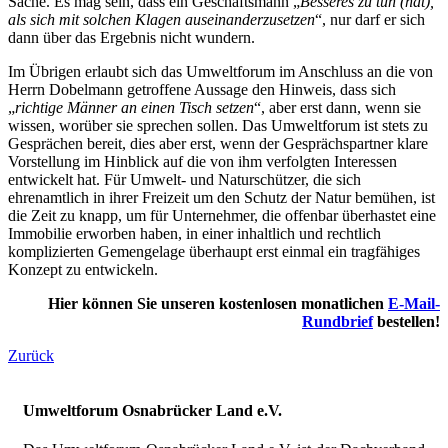
Sache. Es mag sein, dass ein Geschäftsmann „
Besseres zu tun (hat),
als sich mit solchen Klagen auseinanderzusetzen
“, nur darf er sich
dann über das Ergebnis nicht wundern.
Im Übrigen erlaubt sich das Umweltforum im Anschluss an die von
Herrn Dobelmann getroffene Aussage den Hinweis, dass sich
„
richtige Männer an einen Tisch setzen
“, aber erst dann, wenn sie
wissen, worüber sie sprechen sollen. Das Umweltforum ist stets zu
Gesprächen bereit, dies aber erst, wenn der Gesprächspartner klare
Vorstellung im Hinblick auf die von ihm verfolgten Interessen
entwickelt hat. Für Umwelt- und Naturschützer, die sich
ehrenamtlich in ihrer Freizeit um den Schutz der Natur bemühen, ist
die Zeit zu knapp, um für Unternehmer, die offenbar überhastet eine
Immobilie erworben haben, in einer inhaltlich und rechtlich
komplizierten Gemengelage überhaupt erst einmal ein tragfähiges
Konzept zu entwickeln.
Hier können Sie unseren kostenlosen monatlichen
E-Mail-
Rundbrief
bestellen!
Zurück
Umweltforum Osnabrücker Land e.V.