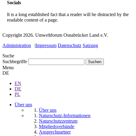
Socials
It is a long established fact that a reader will be distracted by the
readable content of a page.
Copyright 2026.
Umweltforum Osnabrücker Land e.V.
Administration
|
Impressum
Datenschutz
Satzung
Suche
Suchbegriffe
Menu
DE
EN
DE
PL
Über uns
Über uns
Naturschutz-Informationen
Naturschutzzentrum
Mitgliedsverbände
Ansprechpartner