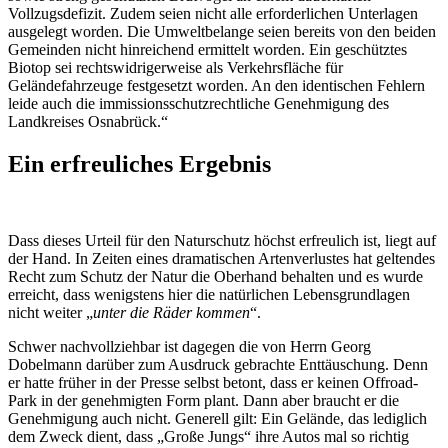
Vollzugsdefizit. Zudem seien nicht alle erforderlichen Unterlagen
ausgelegt worden. Die Umweltbelange seien bereits von den beiden
Gemeinden nicht hinreichend ermittelt worden. Ein geschütztes
Biotop sei rechtswidrigerweise als Verkehrsfläche für
Geländefahrzeuge festgesetzt worden. An den identischen Fehlern
leide auch die immissionsschutzrechtliche Genehmigung des
Landkreises Osnabrück.“
Ein erfreuliches Ergebnis
Dass dieses Urteil für den Naturschutz höchst erfreulich ist, liegt auf
der Hand. In Zeiten eines dramatischen Artenverlustes hat geltendes
Recht zum Schutz der Natur die Oberhand behalten und es wurde
erreicht, dass wenigstens hier die natürlichen Lebensgrundlagen
nicht weiter „
unter die Räder kommen
“.
Schwer nachvollziehbar ist dagegen die von Herrn Georg
Dobelmann darüber zum Ausdruck gebrachte Enttäuschung. Denn
er hatte früher in der Presse selbst betont, dass er keinen Offroad-
Park in der genehmigten Form plant. Dann aber braucht er die
Genehmigung auch nicht. Generell gilt: Ein Gelände, das lediglich
dem Zweck dient, dass „Große Jungs“ ihre Autos mal so richtig