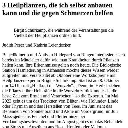
3 Heilpflanzen, die ich selbst anbauen
kann und die gegen Schmerzen helfen
Birgit Schürkamp, die während der Veranstaltungen die
Vielfalt der Heilpflanzen ordnen hilft.
Judith Perez und Kathrin Leiendecker
Benediktinerin und Äbtissin Hildegard von Bingen interessierte sich
bereits im Mittelalter dafür, wie man Krankheiten durch Pflanzen
heilen kann. Ihre Erkenntnisse gelten noch heute. Die Biologische
Station Hasniederung in Alfhausen möchte dieses Wissen wieder
aufgreifen und veranstaltet ab Oktober eine Workshopreihe mit
Heilpflanzenexpertin Brigitte Schürkamp. Start ist am 8. Oktober
um 14 Uhr mit „Heilkraft der Wurzeln“. „Denn, im Herbst ziehen
die Pflanzen ihre Heilkräfte in die Wurzeln zurück und es ist die
beste Zeit zum Ernten und Verarbeiten“, so die Expertin. Im Mai
2023 geht es um das Trocknen von Blüten, wie Holunder, Linde
oder Thymian und das Herstellen von Tees. Im Juni steht das
Behandeln von Sonnenbrand und Akne im Vordergrund, im Juli
Massageöle aus Fenchel und Pfefferminze bei
Verdauungsbeschwerden und im August geht es um das Behandeln
von Stress mit Auszügen aus Rose, Hopfen oder Majoran.