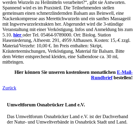
werden Wurzeln zu Heilmitteln verarbeitet?“, gibt sie Antworten.
Spannend wird es im Praxisteil. Die Teilnehmenden stellen
gemeinsam einen schmerzlindernden Balsam aus Beinwell, eine
Nackenkompresse aus Merettichwurzeln und ein sanftes Massageöl
mit Ingwerwurzelextrakten her. Abgerundet wird die 3-stündige
Veranstaltung mit einer Verköstigung. Infos und Anmeldung bis zum
5.10.
hier
oder Tel. 05464-9789000. Ort: Biolog. Station
Haseniederung, Alfseestr. 291, 4959 Alfhausen. Kosten: 15,-€ zzgl.
Material/Verzehr: 10,00 €. Im Preis enthalten: Skript,
Kräuterteemischungen, Verköstigung, Material für Balsam. Bitte
dem Wetter entsprechend kleiden, eine Salbendose ca. 30 ml,
mitbringen.
Hier können Sie unseren kostenlosen monatlichen
E-Mail-
Rundbrief
bestellen!
Zurück
Umweltforum Osnabrücker Land e.V.
Das Umweltforum Osnabrücker Land e.V. ist der Dachverband
der Natur- und Umweltverbände in Osnabrück Stadt und Land.