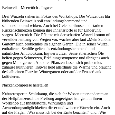
Beinwell – Meerettich - Ingwer
Drei Wurzeln stehen im Fokus des Workshops. Die Wurzel des lila
blühenden Beinwells soll entzündungshemmend und
schmerzlindernd wirken. Auch bei Gelenkarthrose und starken
Rückenschmerzen können ihre Inhaltsstoffe er für Linderung
sorgen. Meerettich. Die Pflanze mit der scharfen Wurzel kommt oft
verwildert entlang von Wegen vor, wachse aber laut „Mein Schöner
Garten“ auch problemlos im eigenen Garten. Die in seiner Wurzel
enthaltenen Senföle gelten als entzündungshemmend und
natürliches Antibiotikum. Ingwerwurzel. Seine ätherischen Öle
helfen gegen Schmerzen, Erkältungssymptome und übrigens auch
gegen Mundgeruch. Alle drei Pflanzen lassen sich problemlos
zuhause kultivieren. Ingwer liebt allerdings die Wärme und braucht
deshalb einen Platz im Wintergarten oder auf der Fensterbank
kultivieren.
Nackenkompresse herstellen
Kräuterexpertin Schürkamp, die sich ihr Wissen unter anderem an
der Heilpflanzenschule Freiburg angeeignet hat, geht in ihrem
Workshop auf Inhaltsstoffe, Wirkungen und
Anwendungsmöglichkeiten dieser und weiterer Wurzeln ein. Auch
auf die Fragen „Was muss ich bei der Ernte beachten“ und „Wie