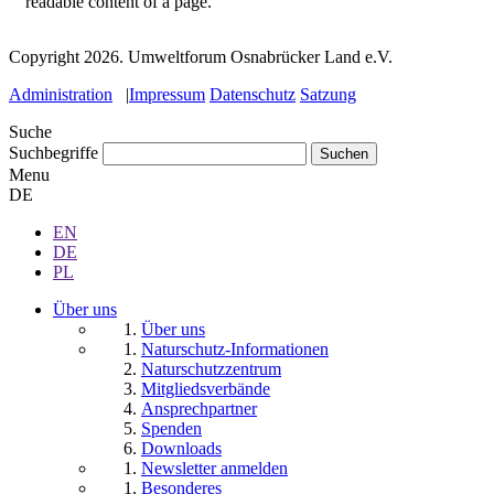
readable content of a page.
Copyright 2026.
Umweltforum Osnabrücker Land e.V.
Administration
|
Impressum
Datenschutz
Satzung
Suche
Suchbegriffe
Menu
DE
EN
DE
PL
Über uns
Über uns
Naturschutz-Informationen
Naturschutzzentrum
Mitgliedsverbände
Ansprechpartner
Spenden
Downloads
Newsletter anmelden
Besonderes