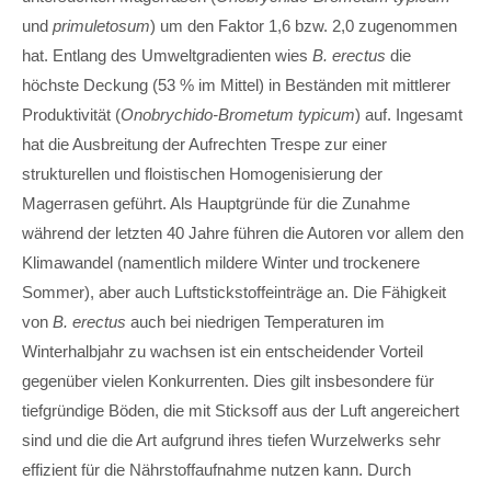
und
primuletosum
Drop us a line
) um den Faktor 1,6 bzw. 2,0 zugenommen
info@yourdomain.com
hat. Entlang des Umweltgradienten wies
B. erectus
die
höchste Deckung (53 % im Mittel) in Beständen mit mittlerer
About us
Produktivität (
Onobrychido-Brometum typicum
) auf. Ingesamt
hat die Ausbreitung der Aufrechten Trespe zur einer
Lorem ipsum dolor sit amet, consectetuer
adipiscing elit.
strukturellen und floistischen Homogenisierung der
Magerrasen geführt. Als Hauptgründe für die Zunahme
Aenean commodo ligula eget dolor. Aenean massa.
während der letzten 40 Jahre führen die Autoren vor allem den
Cum sociis natoque penatibus et magnis dis parturient
montes, nascetur ridiculus mus. Donec quam felis,
Klimawandel (namentlich mildere Winter und trockenere
ultricies nec.
Sommer), aber auch Luftstickstoffeinträge an. Die Fähigkeit
von
B. erectus
auch bei niedrigen Temperaturen im
Winterhalbjahr zu wachsen ist ein entscheidender Vorteil
gegenüber vielen Konkurrenten. Dies gilt insbesondere für
tiefgründige Böden, die mit Sticksoff aus der Luft angereichert
sind und die die Art aufgrund ihres tiefen Wurzelwerks sehr
effizient für die Nährstoffaufnahme nutzen kann. Durch