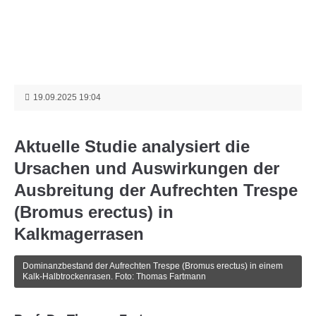
Menu
Login
Benutzername
19.09.2025 19:04
Passwort
Aktuelle Studie analysiert die
Ursachen und Auswirkungen der
Ausbreitung der Aufrechten Trespe
(Bromus erectus) in
Anmelden
Kalkmagerrasen
Register
|
Lost your password?
Dominanzbestand der Aufrechten Trespe (Bromus erectus) in einem
Kalk-Halbtrockenrasen. Foto: Thomas Fartmann
Support