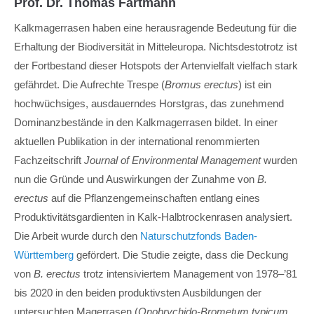
Lorem ipsum dolor sit amet:
Prof. Dr. Thomas Fartmann
Kalkmagerrasen haben eine herausragende Bedeutung für die
Erhaltung der Biodiversität in Mitteleuropa. Nichtsdestotrotz ist
24h
der Fortbestand dieser Hotspots der Artenvielfalt vielfach stark
/ 365days
gefährdet. Die Aufrechte Trespe (
Bromus erectus
) ist ein
hochwüchsiges, ausdauerndes Horstgras, das zunehmend
Dominanzbestände in den Kalkmagerrasen bildet. In einer
We offer support for our customers
aktuellen Publikation in der international renommierten
Mon - Fri 8:00am - 5:00pm
(GMT +1)
Fachzeitschrift
Journal of Environmental Management
wurden
Get in touch
nun die Gründe und Auswirkungen der Zunahme von
B.
erectus
auf die Pflanzengemeinschaften entlang eines
Cybersteel Inc.
Produktivitätsgardienten in Kalk-Halbtrockenrasen analysiert.
376-293 City Road, Suite 600
Die Arbeit wurde durch den
Naturschutzfonds Baden-
San Francisco, CA 94102
Württemberg
gefördert. Die Studie zeigte, dass die Deckung
von
B. erectus
trotz intensiviertem Management von 1978–’81
Have any questions?
bis 2020 in den beiden produktivsten Ausbildungen der
+44 1234 567 890
untersuchten Magerrasen (
Onobrychido-Brometum typicum