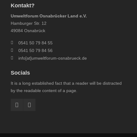
Kontakt?
Umweltforum Osnabrücker Land e.V.
Hamburger Str. 12
49084 Osnabrück
0541 50 79 84 55
0541 50 79 84 56
info[at]umweltforum-osnabrueck.de
Socials
It is a long established fact that a reader will be distracted
by the readable content of a page.