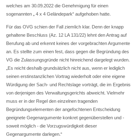
Lorem ipsum dolor sit amet:
welches am 30.09.2022 die Genehmigung für einen
sogenannten „ 4 x 4 Geländepark“ aufgehoben hatte.
24h
Für das OVG schien der Fall ziemlich klar. Denn der knapp
/ 365days
gehaltene Beschluss (Az. 12 LA 131/22) lehnt den Antrag auf
Berufung ab und erkennt keines der vorgebrachten Argumente
an. Es stellte zum einen fest, dass gegen die Begründung des
We offer support for our customers
VG die Zulassungsgründe nicht hinreichend dargelegt wurden.
Mon - Fri 8:00am - 5:00pm
(GMT +1)
„Es reicht deshalb grundsätzlich nicht aus, wenn er lediglich
seinen erstinstanzlichen Vortrag wiederholt oder eine eigene
Get in touch
Würdigung der Sach- und Rechtslage vorträgt, die im Ergebnis
Cybersteel Inc.
von derjenigen des Verwaltungsgerichts abweicht. Vielmehr
376-293 City Road, Suite 600
muss er in der Regel den einzelnen tragenden
San Francisco, CA 94102
Begründungselementen der angefochtenen Entscheidung
geeignete Gegenargumente konkret gegenüberstellen und -
Have any questions?
soweit möglich - die Vorzugswürdigkeit dieser
+44 1234 567 890
Gegenargumente darlegen.“