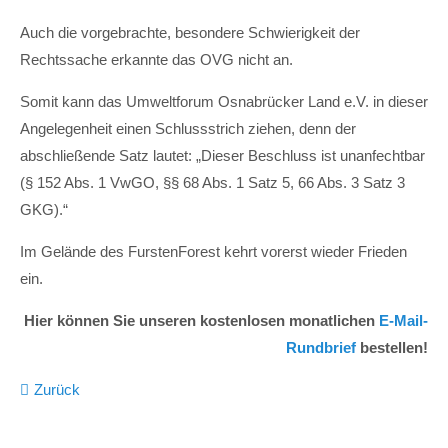
Drop us a line
Auch die vorgebrachte, besondere Schwierigkeit der
info@yourdomain.com
Rechtssache erkannte das OVG nicht an.
About us
Somit kann das Umweltforum Osnabrücker Land e.V. in dieser
Angelegenheit einen Schlussstrich ziehen, denn der
Lorem ipsum dolor sit amet, consectetuer
adipiscing elit.
abschließende Satz lautet: „Dieser Beschluss ist unanfechtbar
(§ 152 Abs. 1 VwGO, §§ 68 Abs. 1 Satz 5, 66 Abs. 3 Satz 3
Aenean commodo ligula eget dolor. Aenean massa.
GKG).“
Cum sociis natoque penatibus et magnis dis parturient
montes, nascetur ridiculus mus. Donec quam felis,
Im Gelände des FurstenForest kehrt vorerst wieder Frieden
ultricies nec.
ein.
Hier können Sie unseren kostenlosen monatlichen
E-Mail-
Rundbrief
bestellen!
Zurück