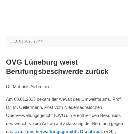
Menu
Login
Benutzername
10.01.2023 20:44
Passwort
OVG Lüneburg weist
Berufungsbeschwerde zurück
Dr. Matthias Schreiber
Anmelden
Am 09.01.2023 bekam der Anwalt des Umweltforums, Prof.
Dr. M. Gellermann, Post vom Niedersächsischen
Register
|
Lost your password?
Oberverwaltungsgericht (OVG). Sie enthielt den Beschluss
Support
des Gerichts zum Antrag auf Zulassung der Berufung gegen
das
Urteil des Verwaltungsgerichts Osnabrück
(VG) ,