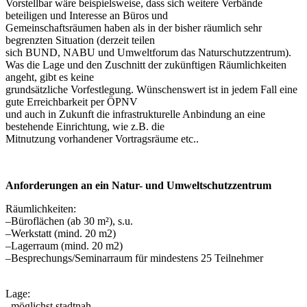
Vorstellbar wäre beispielsweise, dass sich weitere Verbände
beteiligen und Interesse an Büros und
Gemeinschaftsräumen haben als in der bisher räumlich sehr
begrenzten Situation (derzeit teilen
sich BUND, NABU und Umweltforum das Naturschutzzentrum).
Was die Lage und den Zuschnitt der zukünftigen Räumlichkeiten
angeht, gibt es keine
grundsätzliche Vorfestlegung. Wünschenswert ist in jedem Fall eine
gute Erreichbarkeit per ÖPNV
und auch in Zukunft die infrastrukturelle Anbindung an eine
bestehende Einrichtung, wie z.B. die
Mitnutzung vorhandener Vortragsräume etc..
Anforderungen an ein Natur- und Umweltschutzzentrum
Räumlichkeiten:
–
Büroflächen (ab 30 m²), s.u.
–
Werkstatt (mind. 20 m
2
)
–
Lagerraum (mind. 20 m
2
)
–
Besprechungs/Seminarraum für mindestens 25 Teilnehmer
Lage:
–
möglichst stadtnah