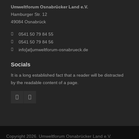
Umweltforum Osnabrücker Land e.V.
Hamburger Str. 12
49084 Osnabrück
0541 50 79 84 55
0541 50 79 84 56
info[at]umweltforum-osnabrueck.de
Socials
It is a long established fact that a reader will be distracted
by the readable content of a page.
Copyright 2026.
Umweltforum Osnabrücker Land e.V.