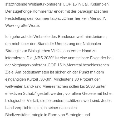
Lorem ipsum dolor sit amet:
stattfindende Weltnaturkonferenz COP 16 in Cali, Kolumbien.
Der zugehörige Kommentar endet mit der paradigmatischen
Feststellung des Kommentators: „Ohne Tier kein Mensch“.
24h
Wow - große Worte.
/ 365days
Ich gehe auf die Webseite des Bundesumweltministeriums,
um mich über den Stand der Umsetzung der Nationalen
Strategie zur Biologischen Vielfalt aus erster Hand zu
We offer support for our customers
Mon - Fri 8:00am - 5:00pm
(GMT +1)
informieren. Die „NBS 2030“ ist eine unmittelbare Folge der bei
der Vorgängerkonferenz COP 15 in Montreal beschlossenen
Get in touch
Ziele. Am bedeutsamsten ist sicherlich der Punkt mit dem
Cybersteel Inc.
eingängigen Kürzel „30-30“. Mindestens 30 Prozent der
376-293 City Road, Suite 600
weltweiten Land- und Meeresflächen sollen bis 2030 „unter
San Francisco, CA 94102
effektiven Schutz“ gestellt werden, vor allem Gebiete mit hoher
biologischer Vielfalt, die besonders schützenswert sind. Jedes
Have any questions?
Land verpflichtet sich, in seiner nationalen
+44 1234 567 890
Biodiversitätsstrategie in Form von Strategie- und