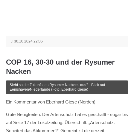
Menu
Login
Benutzername
30.10.2024 22:06
Passwort
COP 16, 30-30 und der Rysumer
Nacken
Sieht so die Zukunft des Rysumer Nackens aus? - Blick auf
Eemshaven/Niederlande (Foto: Eberhard Giese)
Anmelden
Ein Kommentar von Eberhard Giese (Norden)
Register
|
Lost your password?
Gute Neuigkeiten. Der Artenschutz hat es geschafft - sogar bis
Support
auf Seite 17 der Lokalzeitung. Überschrift: „Artenschutz:
Scheitert das Abkommen?“ Gemeint ist die derzeit