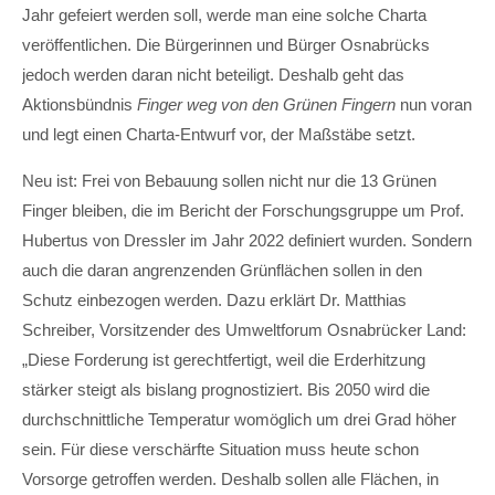
Jahr gefeiert werden soll, werde man eine solche Charta
Drop us a line
veröffentlichen. Die Bürgerinnen und Bürger Osnabrücks
info@yourdomain.com
jedoch werden daran nicht beteiligt. Deshalb geht das
About us
Aktionsbündnis
Finger weg von den Grünen Fingern
nun voran
und legt einen Charta-Entwurf vor, der Maßstäbe setzt.
Lorem ipsum dolor sit amet, consectetuer
adipiscing elit.
Neu ist: Frei von Bebauung sollen nicht nur die 13 Grünen
Finger bleiben, die im Bericht der Forschungsgruppe um Prof.
Aenean commodo ligula eget dolor. Aenean massa.
Cum sociis natoque penatibus et magnis dis parturient
Hubertus von Dressler im Jahr 2022 definiert wurden. Sondern
montes, nascetur ridiculus mus. Donec quam felis,
auch die daran angrenzenden Grünflächen sollen in den
ultricies nec.
Schutz einbezogen werden. Dazu erklärt Dr. Matthias
Schreiber, Vorsitzender des Umweltforum Osnabrücker Land:
„Diese Forderung ist gerechtfertigt, weil die Erderhitzung
stärker steigt als bislang prognostiziert. Bis 2050 wird die
durchschnittliche Temperatur womöglich um drei Grad höher
sein. Für diese verschärfte Situation muss heute schon
Vorsorge getroffen werden. Deshalb sollen alle Flächen, in