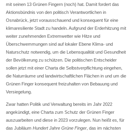
Lorem ipsum dolor sit amet:
mit seinen 13 Grünen Fingern (noch) hat. Damit fordert das
Aktionsbündnis von den politisch Verantwortlichen in
Osnabrück, jetzt vorausschauend und konsequent für eine
24h
klimaresiliente Stadt zu handeln. Aufgrund der Erderhitzung mit
/ 365days
weiter zunehmenden Extremwetter wie Hitze und
Überschwemmungen sind auf lokaler Ebene Klima- und
Naturschutz notwendig, um die Lebensqualität und Gesundheit
We offer support for our customers
der Bevölkerung zu schützen. Die politischen Entscheider
Mon - Fri 8:00am - 5:00pm
(GMT +1)
sollen jetzt mit einer Charta die Selbstverpflichtung eingehen,
Get in touch
die Naturräume und landwirtschaftlichen Flächen in und um die
Grünen Finger konsequent freizuhalten von Bebauung und
Cybersteel Inc.
Versiegelung.
376-293 City Road, Suite 600
San Francisco, CA 94102
Zwar hatten Politik und Verwaltung bereits im Jahr 2022
angekündigt, eine Charta zum Schutz der Grünen Finger
Have any questions?
auszuarbeiten und diese in 2023 vorzulegen. Nun heißt es, für
+44 1234 567 890
das Jubiläum
Hundert Jahre Grüne Finger
, das im nächsten