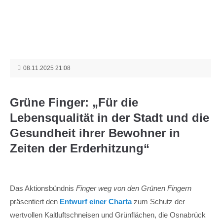
Menu
Login
Benutzername
08.11.2025 21:08
Passwort
Grüne Finger: „Für die
Lebensqualität in der Stadt und die
Gesundheit ihrer Bewohner in
Zeiten der Erderhitzung“
Anmelden
Register
|
Lost your password?
Das Aktionsbündnis
Finger weg von den Grünen Fingern
Support
präsentiert den
Entwurf einer Charta
zum Schutz der
wertvollen Kaltluftschneisen und Grünflächen, die Osnabrück