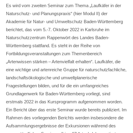
Lorem ipsum dolor sit amet:
Es wird vom zweiten Seminar zum Thema „Laufkäfer in der
Naturschutz- und Planungspraxis“ (hier Modul II) der
Akademie für Natur- und Umweltschutz Baden-Württemberg
24h
berichtet, das vom 5.-7. Oktober 2022 in Karlsruhe im
/ 365days
Naturschutzzentrum Rappenwört des Landes Baden-
Württemberg stattfand. Es steht in der Reihe von
Fortbildungsveranstaltungen zum Themenbereich
We offer support for our customers
„Artenwissen stärken – Artenvielfalt erhalten“. Laufkäfer, die
Mon - Fri 8:00am - 5:00pm
(GMT +1)
eine wichtige und artenreiche Gruppe für naturschutzfachliche,
Get in touch
landschaftsökologische und umweltplanerische
Fragestellungen bilden, und für die ein umfangreiches
Cybersteel Inc.
Grundlagenwerk für Baden-Württemberg vorliegt, sind
376-293 City Road, Suite 600
San Francisco, CA 94102
erstmals 2022 in das Kursprogramm aufgenommen worden.
Ein Bericht über das erste Seminar wurde bereits publiziert. Im
Rahmen des vorliegenden Berichts werden insbesondere die
Have any questions?
Aufsammlungsergebnisse der Exkursionen während des
+44 1234 567 890