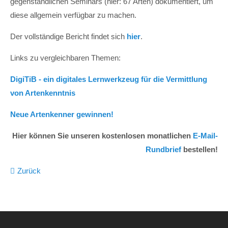
gegenständlichen Seminars (hier: 67 Arten) dokumentiert, um
Drop us a line
diese allgemein verfügbar zu machen.
info@yourdomain.com
Der vollständige Bericht findet sich
hier
.
About us
Links zu vergleichbaren Themen:
Lorem ipsum dolor sit amet, consectetuer
adipiscing elit.
DigiTiB - ein digitales Lernwerkzeug für die Vermittlung
von Artenkenntnis
Aenean commodo ligula eget dolor. Aenean massa.
Cum sociis natoque penatibus et magnis dis parturient
Neue Artenkenner gewinnen!
montes, nascetur ridiculus mus. Donec quam felis,
ultricies nec.
Hier können Sie unseren kostenlosen monatlichen
E-Mail-
Rundbrief
bestellen!
Zurück