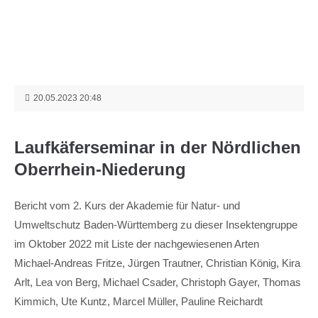
Menu
Login
Benutzername
20.05.2023 20:48
Passwort
Laufkäferseminar in der Nördlichen
Oberrhein-Niederung
Bericht vom 2. Kurs der Akademie für Natur- und
Anmelden
Umweltschutz Baden-Württemberg zu dieser Insektengruppe
im Oktober 2022 mit Liste der nachgewiesenen Arten
Register
|
Lost your password?
Michael-Andreas Fritze, Jürgen Trautner, Christian König, Kira
Arlt, Lea von Berg, Michael Csader, Christoph Gayer, Thomas
Support
Kimmich, Ute Kuntz, Marcel Müller, Pauline Reichardt