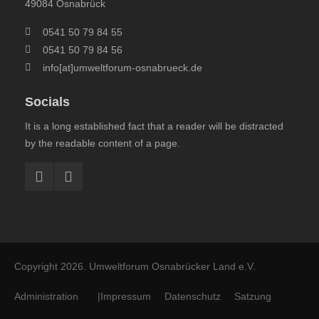
49084 Osnabrück
0541 50 79 84 55
0541 50 79 84 56
info[at]umweltforum-osnabrueck.de
Socials
It is a long established fact that a reader will be distracted
by the readable content of a page.
Copyright 2026.
Umweltforum Osnabrücker Land e.V.
Administration
|
Impressum
Datenschutz
Satzung