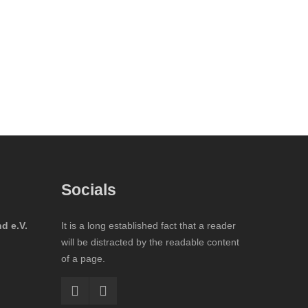
Socials
d e.V.
It is a long established fact that a reader
will be distracted by the readable content
of a page.