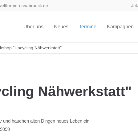
eltforum-osnabrueck.de
Jet
ort
Get in touch
Über uns
Neues
Termine
Kampagnen
sum dolor sit amet:
Cybersteel Inc.
376-293 City Road, Suite 600
San Francisco, CA 94102
kshop "Upcycling Nähwerkstatt"
4h
/ 365days
Have any questions?
+44 1234 567 890
Drop us a line
ling Nähwerkstatt"
info@yourdomain.com
 support for our customers
ri 8:00am - 5:00pm
(GMT +1)
v und hauchen alten Dingen neues Leben ein.
 9999