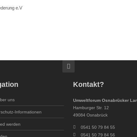
iederung e.V
gation
Kontakt?
über uns
Umweltforum Osnabrücker Lan
Hamburger Str. 12
rschutz-Informationen
49084 Osnabrück
ied werden
0541 50 79 84 55
0541 50 79 84 56
den