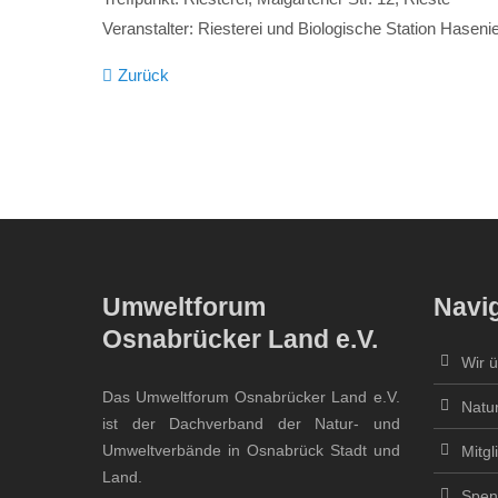
Veranstalter: Riesterei und Biologische Station Hasen
Zurück
Umweltforum
Navi
Osnabrücker Land e.V.
Wir 
Das Umweltforum Osnabrücker Land e.V.
Natu
ist der Dachverband der Natur- und
Umweltverbände in Osnabrück Stadt und
Mitgl
Land.
Spen