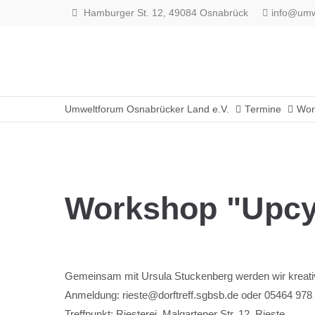
Hamburger St. 12, 49084 Osnabrück
info@umw
Login
Supp
Benutzername
Lorem ip
Umweltforum Osnabrücker Land e.V.
Termine
Wor
2
Passwort
Workshop "Upcyc
We offer
Anmelden
Mon - F
Register
|
Lost your password?
Gemeinsam mit Ursula Stuckenberg werden wir kreati
Anmeldung: rieste@dorftreff.sgbsb.de oder 05464 978
Treffpunkt: Riesterei, Malgartener Str. 12, Rieste