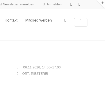
zt Newsletter anmelden
Anmelden
About us
Kontakt
Mitglied werden
Lorem ipsum dolor sit amet,
consectetuer adipiscing elit.
Aenean commodo ligula eget dolor.
Aenean massa. Cum sociis natoque
penatibus et magnis dis parturient
montes, nascetur ridiculus mus. Donec
quam felis, ultricies nec.
06.11.2026, 14:00–17:00
ORT: RIESTEREI